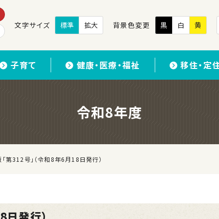
文字サイズ
標準
拡大
背景色変更
黒
白
黄
子育て
健康・医療・福祉
移住・定
令和8年度
「第312号」（令和8年6月18日発行）
18日発行）