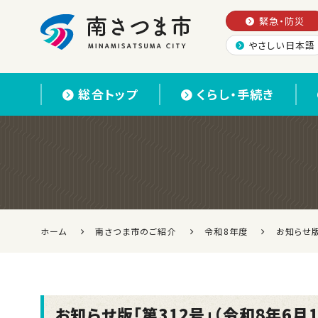
緊急・防災
やさしい日本語
南さつま市
総合トップ
くらし・手続き
ホーム
南さつま市のご紹介
令和8年度
お知らせ版
お知らせ版「第312号」（令和8年6月