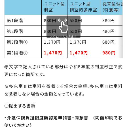
ユニット型
ユニット型
従来型個室
個室
個室的多床室
(特養等)
第1段階
880円
550円
380円
第2段階
880円
550円
480円
スクロールできます
第3段階①
1,370円
1,370円
880円
第3段階②
1,470円
1,470円
980円
赤文字で記入されている部分は令和8年度の制度改正で変
更になった箇所です。
※多床室Ⅱは室料を徴収する場合の金額、多床室Ⅲは室料
を徴収しない場合の金額となっています。
○提出する書類
・介護保険負担限度額認定申請書・同意書 (両面印刷でお
使いください)