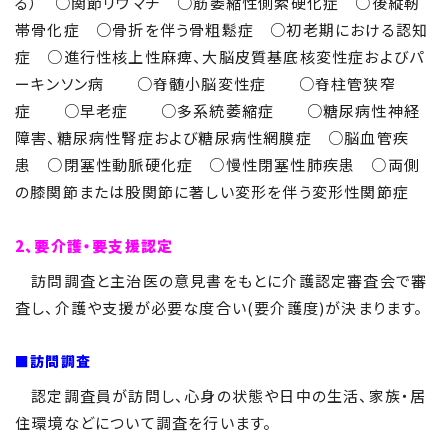
る） ○関節リウマチ ○筋萎縮性側索硬化症 ○後縦靭
帯骨化症 ○骨折を伴う骨粗鬆症 ○初老期における認知
症 ○進行性核上性麻痺、大脳皮質基底核変性症およびパ
ーキンソン病 ○脊髄小脳変性症 ○脊柱管狭窄
症 ○早老症 ○多系統萎縮症 ○糖尿病性神経
障害、糖尿病性腎症および糖尿病性網膜症 ○脳血管疾
患 ○閉塞性動脈硬化症 ○慢性閉塞性肺疾患 ○両側
の膝関節または股関節に著しい変形を伴う変形性関節症
2、要介護・要支援認定
訪問調査と主治医の意見書をもとに介護認定審査会で審
査し、介護や支援が必要な度合い(要介護度)が決まります。
■訪問調査
認定調査員が訪問し、心身の状態や日中の生活、家族・居
住環境などについて調査を行います。