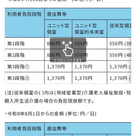
利用者負担段階
居住費等
ユニット型
ユニット型
従来型個室
個室
個室的多床室
第1段階
880円
550円
550円 (380
第2段階
880円
550円
550円 (480
スクロールできます
第3段階①
1,370円
1,370円
1,370円 (8
第3段階②
1,370円
1,370円
1,370円 (8
(注)従来個室の( )内は(地域密着型)介護老人福祉施設・短
期入所生活介護の場合の負担限度額です。
・令和8年8月1日からの金額 (単位：円／日)
利用者負担段階
居住費等