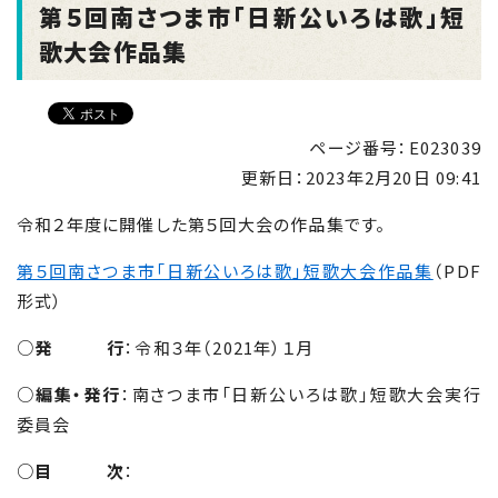
第５回南さつま市「日新公いろは歌」短
歌大会作品集
ページ番号：E023039
更新日：
2023年2月20日 09:41
令和２年度に開催した第５回大会の作品集です。
第５回南さつま市「日新公いろは歌」短歌大会作品集
（
PDF
形式）
○
発 行
：令和３年（
2021
年）１月
○
編集・発行
：南さつま市「日新公いろは歌」短歌大会実行
委員会
○
目 次
：