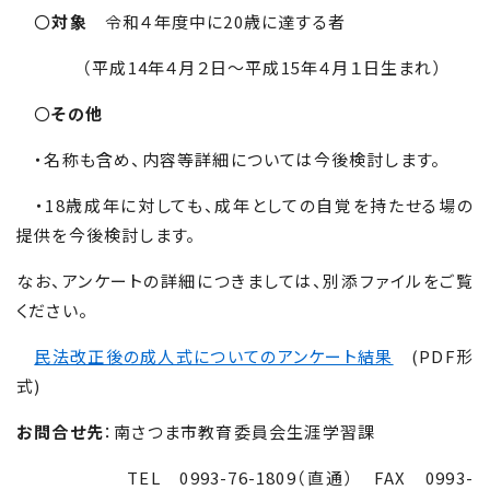
〇
対象
令和４年度中に
20
歳に達する者
（平成
14
年４月２日～平成
15
年４月１日生まれ）
〇
その他
・名称も含め、内容等詳細については今後検討します。
・
18
歳成年に対しても、成年としての自覚を持たせる場の
提供を今後検討します。
なお、アンケートの詳細につきましては、別添ファイルをご覧
ください。
民法改正後の成人式についてのアンケート結果
(PDF形
式)
お問合せ先
：南さつま市教育委員会生涯学習課
TEL
0993-76-1809
（直通）
FAX
0993-