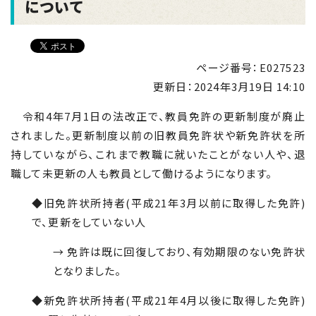
について
ページ番号：E027523
更新日：
2024年3月19日 14:10
令和
4
年
7
月
1
日の法改正で、教員免許の更新制度が廃止
されました。更新制度以前の旧教員免許状や新免許状を所
持していながら、これまで教職に就いたことがない人や、退
職して未更新の人も教員として働けるようになります。
◆旧免許状所持者
(
平成
21
年
3
月以前に取得した免許
)
で、更新をしていない人
→ 免許は既に回復しており、有効期限のない免許状
となりました。
◆新免許状所持者
(
平成
21
年
4
月以後に取得した免許
)