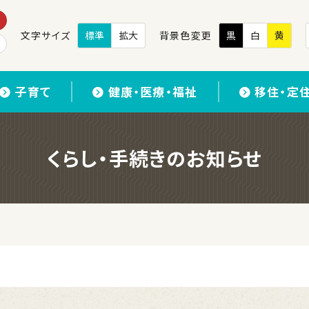
文字サイズ
標準
拡大
背景色変更
黒
白
黄
子育て
健康・医療・福祉
移住・定
くらし・手続きのお知らせ