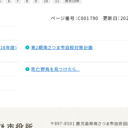
5
6
7
8
9
10
11
次の10件
ページ番号：C001790
更新日：
20
18年度)
第2期南さつま市自殺対策計画
死亡野鳥を見つけたら...
〒897-8501
鹿児島県南さつま市加世田川