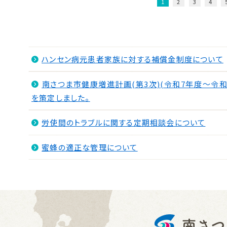
1
2
3
4
ハンセン病元患者家族に対する補償金制度について
南さつま市健康増進計画(第3次)(令和7年度～令和
を策定しました。
労使間のトラブルに関する定期相談会について
蜜蜂の適正な管理について