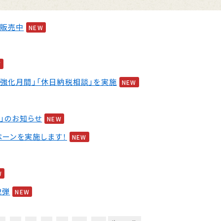
ット販売中
NEW
W
強化月間」「休日納税相談」を実施
NEW
」のお知らせ
NEW
ペーンを実施します！
NEW
W
2弾
NEW