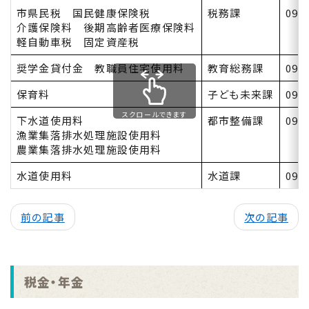
市県民税 国民健康保険税
税務課
099
介護保険料 後期高齢者医療保険料
軽自動車税 固定資産税
奨学金貸付金 教職員住宅使用料
教育総務課
099
保育料
子ども未来課
099
スクロールできます
下水道使用料
都市整備課
099
漁業集落排水処理施設使用料
農業集落排水処理施設使用料
水道使用料
水道課
099
前の記事
次の記事
税金・年金