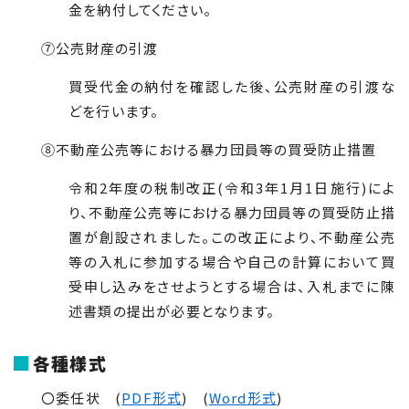
金を納付してください。
⑦公売財産の引渡
買受代金の納付を確認した後、公売財産の引渡な
どを行います。
⑧不動産公売等における暴力団員等の買受防止措置
令和
2
年度の税制改正(令和
3
年
1
月
1
日施行)によ
り、不動産公売等における暴力団員等の買受防止措
置が創設されました。この改正により、不動産公売
等の入札に参加する場合や自己の計算において買
受申し込みをさせようとする場合は、入札までに陳
述書類の提出が必要となります。
各種様式
〇委任状 (
PDF形式
) (
Word形式
)