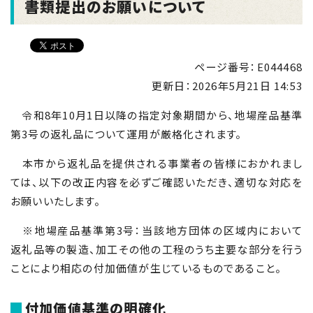
書類提出のお願いについて
ページ番号：E044468
更新日：
2026年5月21日 14:53
令和
8
年
10
月
1
日以降の指定対象期間から、地場産品基準
第
3
号の返礼品について運用が厳格化されます。
本市から返礼品を提供される事業者の皆様におかれまし
ては、以下の改正内容を必ずご確認いただき、適切な対応を
お願いいたします。
※
地場産品基準第
3
号：当該地方団体の区域内において
返礼品等の製造、加工その他の工程のうち主要な部分を行う
ことにより相応の付加価値が生じているものであること。
付加価値基準の明確化