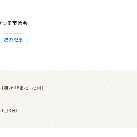
さつま市議会
次の記事
畑2648番地 [
地図
]
1月3日）