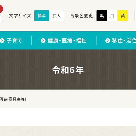
文字サイズ
標準
拡大
背景色変更
黒
白
黄
子育て
健康・医療・福祉
移住・定
令和6年
例会(意見書等)