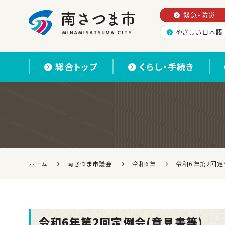
緊急・防災
やさしい日本語
南さつま市
総合トップ
くらし・手続き
ホーム
南さつま市議会
令和6年
令和6年第2回定
令和6年第2回定例会(意見書等)