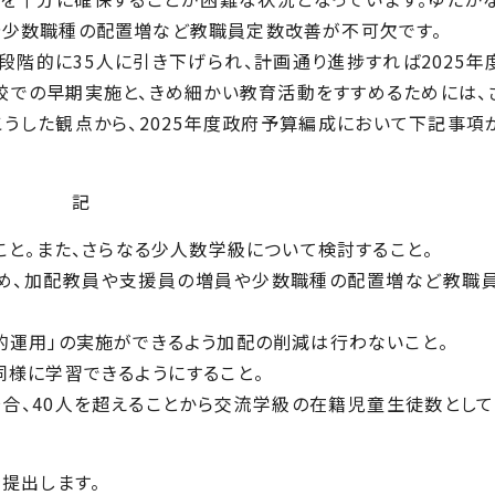
や少数職種の配置増など教職員定数改善が不可欠です。
段階的に35人に引き下げられ、計画通り進捗すれば2025年
学校での早期実施と、きめ細かい教育活動をすすめるためには、
こうした観点から、2025年度政府予算編成において下記事項
記
こと。また、さらなる少人数学級について検討すること。
ため、加配教員や支援員の増員や少数職種の配置増など教職
的運用」の実施ができるよう加配の削減は行わないこと。
同様に学習できるようにすること。
合、40人を超えることから交流学級の在籍児童生徒数として
提出します。