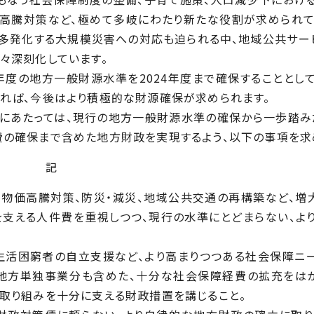
価高騰対策など、極めて多岐にわたり新たな役割が求められて
や多発化する大規模災害への対応も迫られる中、地域公共サー
々深刻化しています。
1年度の地方一般財源水準を2024年度まで確保することとして
れば、今後はより積極的な財源確保が求められます。
討にあたっては、現行の地方一般財源水準の確保から一歩踏み
の確保まで含めた地方財政を実現するよう、以下の事項を求
記
、物価高騰対策、防災・減災、地域公共交通の再構築など、増
を支える人件費を重視しつつ、現行の水準にとどまらない、よ
や生活困窮者の自立支援など、より高まりつつある社会保障ニ
、地方単独事業分も含めた、十分な社会保障経費の拡充をはか
取り組みを十分に支える財政措置を講じること。