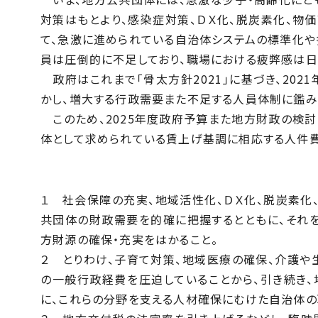
対策はもとより、感染症対策、ＤＸ化、脱炭素化、物
て、急激に進められている自治体システムの標準化
員は圧倒的に不足しており、職場における疲弊感は日
政府はこれまで「骨太方針2021」に基づき、202
かし、増大する行政需要また不足する人員体制に鑑み
このため、2025年度政府予算また地方財政の検
体として求められている賃上げ基調に相応する人件費
１ 社会保障の充実、地域活性化、ＤＸ化、脱炭素化
共団体の財政需要を的確に把握するとともに、それ
方財源の確保・充実をはかること。
２ とりわけ、子育て対策、地域医療の確保、介護
の一般行政経費を圧迫していることから、引き続き
に、これらの分野を支える人材確保にむけた自治体の