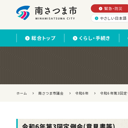
緊急・防災
やさしい日本語
南さつま市
総合トップ
くらし・手続き
ホーム
南さつま市議会
令和6年
令和6年第3回定
令和6年第3回定例会(意見書等)