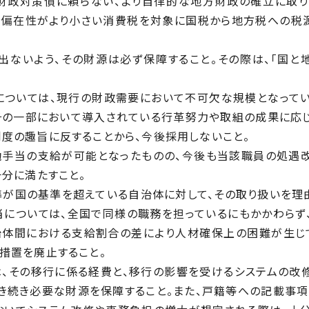
財政対策債に頼らない、より自律的な地方財政の確立に取り
や偏在性がより小さい消費税を対象に国税から地方税への税
出ないよう、その財源は必ず保障すること。その際は、「国と
については、現行の財政需要において不可欠な規模となってい
、その一部において導入されている行革努力や取組の成果に応
度の趣旨に反することから、今後採用しないこと。
勤勉手当の支給が可能となったものの、今後も当該職員の処遇
分に満たすこと。
準が国の基準を超えている自治体に対して、その取り扱いを理
当については、全国で同様の職務を担っているにもかかわらず
自治体間における支給割合の差により人材確保上の困難が生じ
措置を廃止すること。
は、その移行に係る経費と、移行の影響を受けるシステムの改
き続き必要な財源を保障すること。また、戸籍等への記載事項