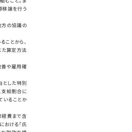
組むこと。ま
源移譲を行う
地方の協議の
ることから、
じた算定方法
改善や雇用確
由とした特別
、支給割合に
ていることか
修経費まで含
における「氏