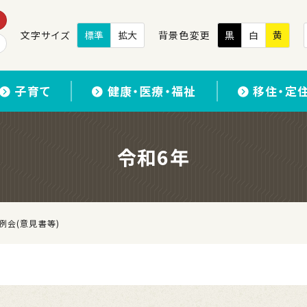
文字サイズ
標準
拡大
背景色変更
黒
白
黄
子育て
健康・医療・福祉
移住・定
令和6年
例会(意見書等)