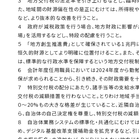
３ 地方交付税の法定率を引き上げるなどし、臨時
た、地域間の財源偏在性の是正にむけては、所得税
など、より抜本的な改善を行うこと。
４ 政府が減税政策を行う場合、地方財政に影響が
場」を活用するなどし、特段の配慮を行うこと。
５ 「地方創生推進費」として確保されている１兆円
恒久的財源としてより明確に位置付けること。また
は、標準的な行政水準を保障するという地方交付税制
６ 会計年度任用職員においては2024年度から
保が求められることから、引き続き、その財政需要を十
７ 特別交付税の配分にあたり、諸手当等の支給水
交付税の減額措置を行わないこと。とりわけ地域手
０～20%もの大きな格差が生じていること、近隣
ら、自治体の自己決定権を尊重し、特別交付税の減額
８ 自治体業務システムの標準化・共通化にむけて
め、デジタル基盤改革支援補助金を拡充するなど、引