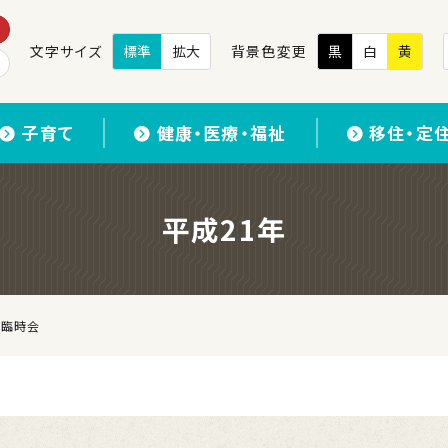
文字サイズ
標準
拡大
背景色変更
黒
白
黄
子育て
健康・医療・福祉
移住・定
平成21年
回臨時会