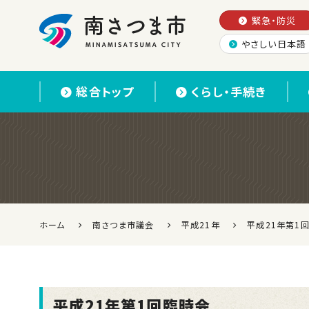
緊急・防災
やさしい日本語
南さつま市
総合トップ
くらし・手続き
ホーム
南さつま市議会
平成21年
平成21年第1
平成21年第1回臨時会