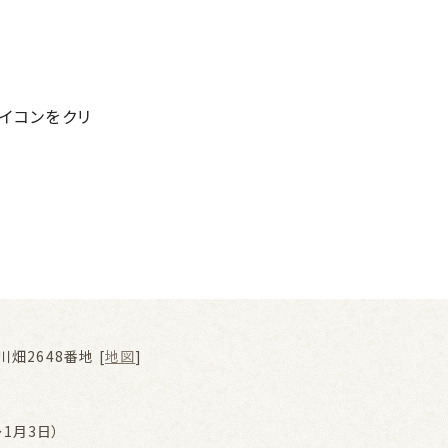
アイコンをクリ
畑2648番地 [
地図
]
1月3日）