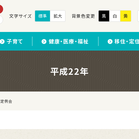
文字サイズ
標準
拡大
背景色変更
黒
白
黄
子育て
健康・医療・福祉
移住・定
平成22年
回定例会