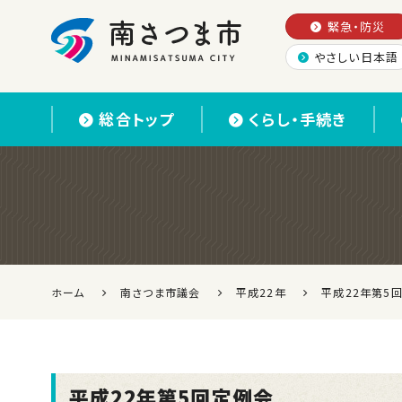
緊急・防災
やさしい日本語
南さつま市
総合トップ
くらし・手続き
ホーム
南さつま市議会
平成22年
平成22年第5
平成22年第5回定例会