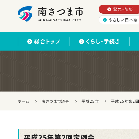
緊急・防災
やさしい日本語
南さつま市
総合トップ
くらし・手続き
ホーム
南さつま市議会
平成25年
平成25年第2
平成25年第2回定例会