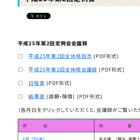
平成25年第2回定例会会議録
○
平成25年第2回全体用目次
(PDF形式)
○
平成25年第2回全体用会議録
(PDF形式)
○
日程表
(PDF形式)
○
結果表
(請願・陳情) (PDF形式)
（各月日をクリックしていただくと、会議録がご覧いた
月 日
内 容
6月 7日(金)
本会議 （開会、議案