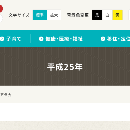
文字サイズ
標準
拡大
背景色変更
黒
白
黄
子育て
健康・医療・福祉
移住・定
平成25年
回定例会