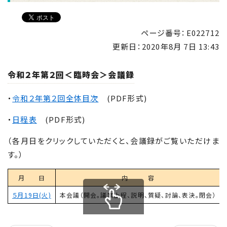
ページ番号：E022712
更新日：
2020年8月 7日 13:43
令和２年第２回＜臨時会＞会議録
・
令和２年第２回全体目次
(PDF形式)
・
日程表
(PDF形式)
（各月日をクリックしていただくと、会議録がご覧いただけま
す。）
月 日
内 容
５月19日(火)
本会議（開会。議案上程、説明、質疑、討論、表決。閉会）
scrollable