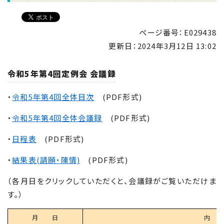
ページ番号：E029438
更新日：
2024年3月12日 13:02
令和5年第4回定例会 会議録
・
令和5年第4回全体目次
(PDF形式)
・
令和5年第4回全体会議録
(PDF形式)
・
日程表
(PDF形式)
・
結果表(請願・陳情)
(PDF形式)
（各月日をクリックしていただくと、会議録がご覧いただけま
す。）
月 日
内