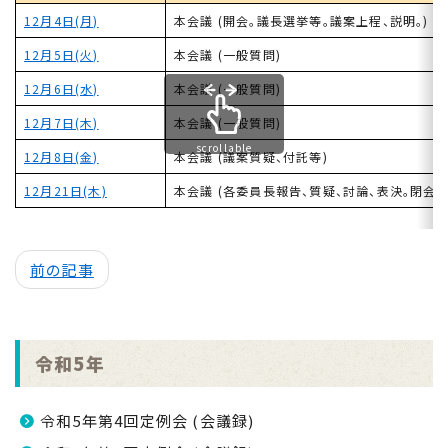
12月4日(月)
本会議 (開会。議長選挙等。議案上程、説明。)
12月5日(火)
本会議 (一般質問)
12月6日(水)
本会議 (一般質問)
12月7日(木)
本会議 (一般質問)
scrollable
12月8日(金)
本会議 (議案質疑、付託等)
12月21日(木)
本会議 (各委員長報告、質疑、討論、表決。閉会)
前の記事
令和5年
令和5年第4回定例会 (会議録)