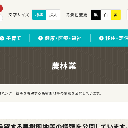
文字サイズ
標準
拡大
背景色変更
黒
白
黄
子育て
健康・医療・福祉
移住・定
農林業
地バンク 継承を希望する果樹園地等の情報を公開しています。
希望する果樹園地等の情報を公開しています