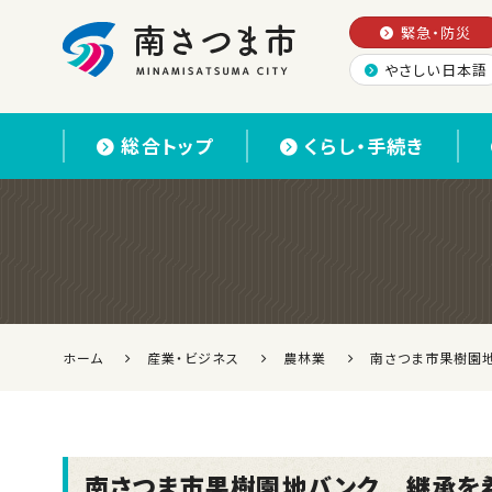
緊急・防災
やさしい日本語
南さつま市
総合トップ
くらし・手続き
ホーム
産業・ビジネス
農林業
南さつま市果樹園
南さつま市果樹園地バンク 継承を