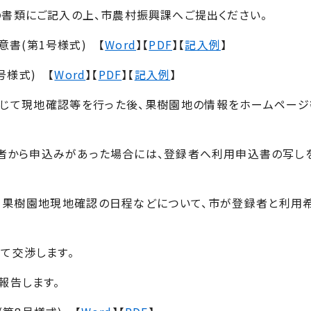
書類にご記入の上、市農村振興課へご提出ください。
書(第1号様式) 【
Word
】【
PDF
】【
記入例
】
号様式) 【
Word
】【
PDF
】【
記入例
】
じて現地確認等を行った後、果樹園地の情報をホームページ
者から申込みがあった場合には、登録者へ利用申込書の写し
、果樹園地現地確認の日程などについて、市が登録者と利用
て交渉します。
報告します。