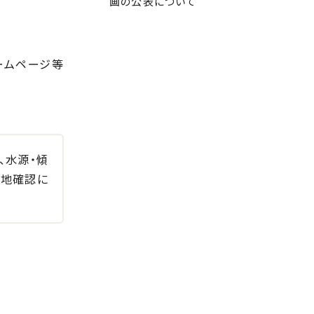
画の公表について
ームページ等
、水源・傾
現地確認に