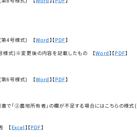
第8号様式) 【
Word
】【
PDF
】
第4号様式) 【
Word
】【
PDF
】
号様式)※変更後の内容を記載したもの 【
Word
】【
PDF
】
第6号様式) 【
Word
】【
PDF
】
書で「➁農地所有者」の欄が不足する場合にはこちらの様式(
表 【
Excel
】【
PDF
】