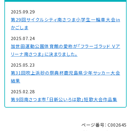
2025.09.29
第29回サイクルシティ南さつま小学生一輪車大会in
かごしま
2025.07.24
加世田運動公園体育館の愛称が「フラーゴラッド Ｖア
リーナ南さつま」に決まりました。
2025.05.23
第31回吹上浜砂の祭典杯鹿児島県少年サッカー大会
結果
2025.02.28
第９回南さつま市「日新公いろは歌」短歌大会作品集
2025.02.27
第28回南さつま市長旗争奪チェリーカップ中学生サッ
ページ番号：C002645
カー大会の結果について