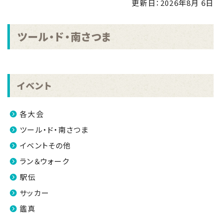
更新日：
2026年8月 6日
2025.01.08
新しいボルダリングウォールが完成しました。
ツール・ド・南さつま
2024.12.12
全国市区町村対抗戦「オクトーバーラン＆ウォーク
2024」結果報告
イベント
2024.11.18
九州一周駅伝メモリアル 2024南さつま市長杯鹿児島
県地区対抗長距離走大会の結果について
各大会
ツール・ド・南さつま
2024.11.12
笠沙アートフェスティバルin南さつま「第27回南さつま
イベントその他
児童生徒美術展」入賞作品公開
ラン＆ウォーク
2024.09.09
駅伝
第28回サイクルシティ南さつま小学生一輪車大会in
サッカー
かごしま【大会終了・結果】
鑑真