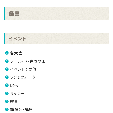
新しいボルダリングウォールが完成しました。
鑑真
2024.12.12
全国市区町村対抗戦「オクトーバーラン＆ウォーク
2024」結果報告
イベント
2024.11.18
九州一周駅伝メモリアル 2024南さつま市長杯鹿児島
県地区対抗長距離走大会の結果について
各大会
ツール・ド・南さつま
2024.11.12
笠沙アートフェスティバルin南さつま「第27回南さつま
イベントその他
児童生徒美術展」入賞作品公開
ラン＆ウォーク
2024.09.09
駅伝
第28回サイクルシティ南さつま小学生一輪車大会in
サッカー
かごしま【大会終了・結果】
鑑真
講演会・講座