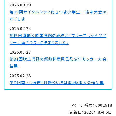
2025.09.29
第29回サイクルシティ南さつま小学生一輪車大会in
かごしま
2025.07.24
加世田運動公園体育館の愛称が「フラーゴラッド Ｖア
リーナ南さつま」に決まりました。
2025.05.23
第31回吹上浜砂の祭典杯鹿児島県少年サッカー大会
結果
2025.02.28
第９回南さつま市「日新公いろは歌」短歌大会作品集
2025.02.27
第28回南さつま市長旗争奪チェリーカップ中学生サッ
ページ番号：C002618
カー大会の結果について
更新日：
2026年8月 6日
2025.01.08