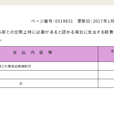
ページ番号：E019851
更新日：
2017年1月
部との交際上特に必要があると認める場合に支出する経費
。
支 出 内 容 等
員との懇談会時焼酎代
 計