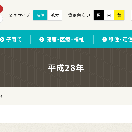
文字サイズ
標準
拡大
背景色変更
黒
白
黄
子育て
健康・医療・福祉
移住・定
平成28年
分