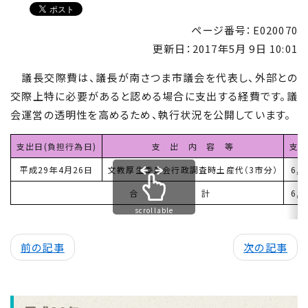
ページ番号：E020070
更新日：
2017年5月 9日 10:01
議長交際費は、議長が南さつま市議会を代表し、外部との
交際上特に必要があると認める場合に支出する経費です。議
会運営の透明性を高めるため、執行状況を公開しています。
支出日(負担行為日)
支 出 内 容 等
支出
平成29年4月26日
文教厚生委員会行政調査時土産代（3市分）
6,
合 計
6,
scrollable
前の記事
次の記事