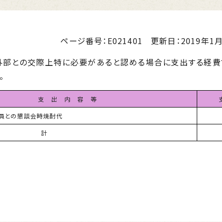
ページ番号：E021401
更新日：
2019年1月
部との交際上特に必要があると認める場合に支出する経費
。
支 出 内 容 等
員との懇談会時焼酎代
 計