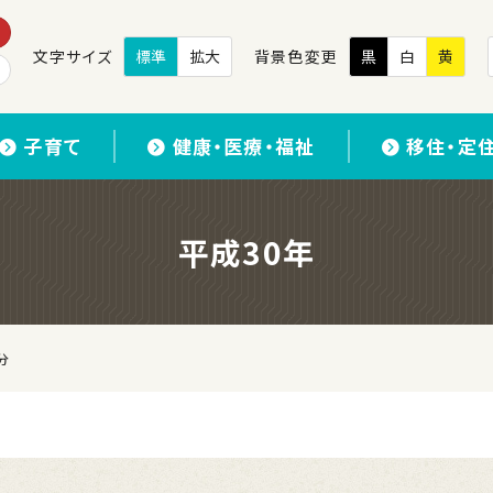
文字サイズ
標準
拡大
背景色変更
黒
白
黄
子育て
健康・医療・福祉
移住・定
平成30年
分