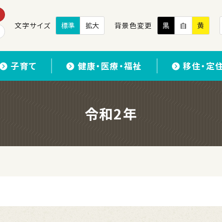
文字サイズ
標準
拡大
背景色変更
黒
白
黄
子育て
健康・医療・福祉
移住・定
令和2年