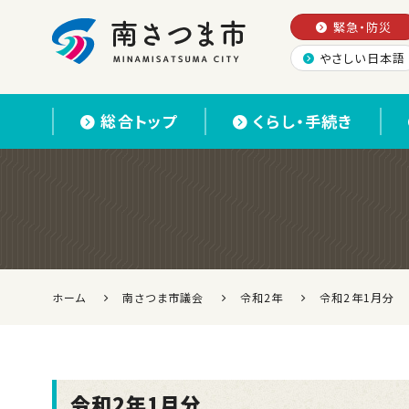
緊急・防災
やさしい日本語
南さつま市
総合トップ
くらし・手続き
ホーム
南さつま市議会
令和2年
令和2年1月分
令和2年1月分