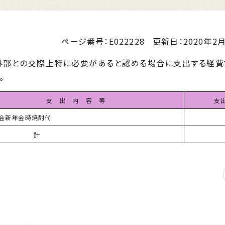
ページ番号：E022228
更新日：
2020年2月
部との交際上特に必要があると認める場合に支出する経費
。
支 出 内 容 等
支
会新年会時焼酎代
 計