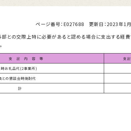
ページ番号：E027688
更新日：
2023年1月
部との交際上特に必要があると認める場合に支出する経費
。
支 出 内 容 等
支出
時お礼品代(2事業所)
員との懇談会時焼酎代
 計