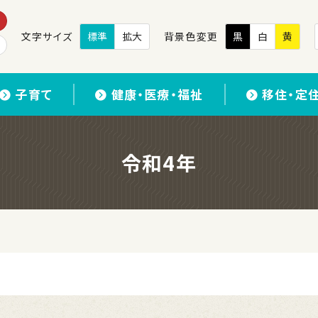
文字サイズ
標準
拡大
背景色変更
黒
白
黄
子育て
健康・医療・福祉
移住・定
令和4年