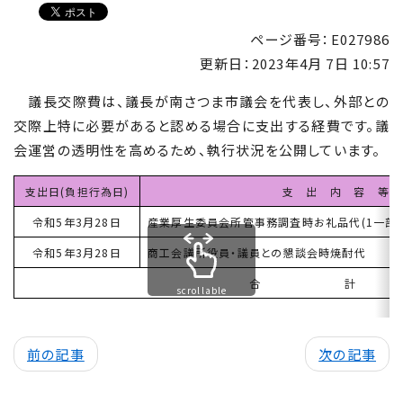
ページ番号：E027986
更新日：
2023年4月 7日 10:57
議長交際費は、議長が南さつま市議会を代表し、外部との
交際上特に必要があると認める場合に支出する経費です。議
会運営の透明性を高めるため、執行状況を公開しています。
支出日(負担行為日)
支 出 内 容 等
令和5年3月28日
産業厚生委員会所管事務調査時お礼品代(1一部事
令和5年3月28日
商工会議所役員・議員との懇談会時焼酎代
合 計
scrollable
前の記事
次の記事