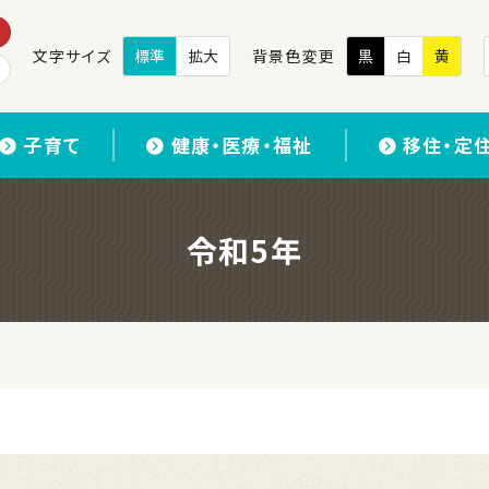
文字サイズ
標準
拡大
背景色変更
黒
白
黄
子育て
健康・医療・福祉
移住・定
令和5年