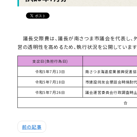
議長交際費は、議長が南さつま市議会を代表し、外
営の透明性を高めるため、執行状況を公開しています
支出日(負担行為日)
令和5年7月13日
南さつま海道産業振興促進
令和5年7月18日
市建設同友会懇談会時焼酎
令和5年7月26日
議会運営委員会行政調査時土
合
前の記事