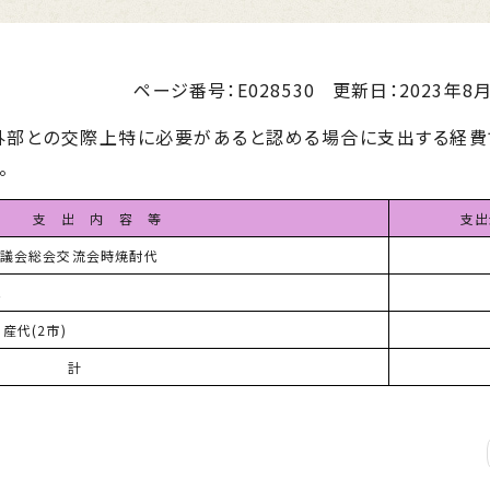
ページ番号：E028530
更新日：
2023年8月
部との交際上特に必要があると認める場合に支出する経費
。
支 出 内 容 等
支出
協議会総会交流会時焼酎代
代
産代(2市)
 計