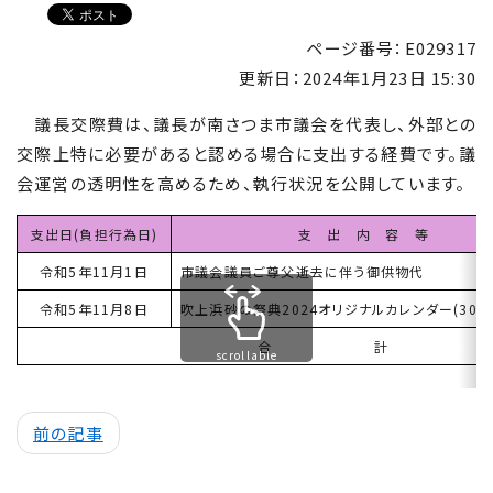
ページ番号：E029317
更新日：
2024年1月23日 15:30
議長交際費は、議長が南さつま市議会を代表し、外部との
交際上特に必要があると認める場合に支出する経費です。議
会運営の透明性を高めるため、執行状況を公開しています。
支出日(負担行為日)
支 出 内 容 等
令和5年11月1日
市議会議員ご尊父逝去に伴う御供物代
令和5年11月8日
吹上浜砂の祭典2024オリジナルカレンダー(30冊
合 計
scrollable
前の記事