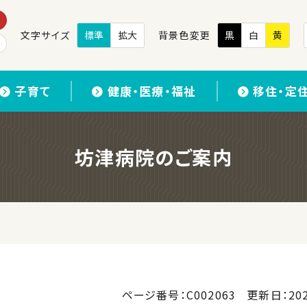
文字サイズ
標準
拡大
背景色変更
黒
白
黄
子育て
健康・医療・福祉
移住・定
坊津病院のご案内
ページ番号：C002063
更新日：
20