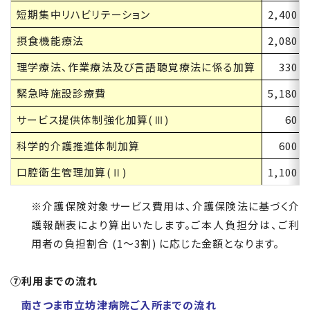
短期集中リハビリテーション
2,400
摂食機能療法
2,080
理学療法、作業療法及び言語聴覚療法に係る加算
330
緊急時施設診療費
5,180
サービス提供体制強化加算(Ⅲ)
60
科学的介護推進体制加算
600
口腔衛生管理加算(Ⅱ)
1,100
※介護保険対象サービス費用は、介護保険法に基づく介
護報酬表により算出いたします。ご本人負担分は、ご利
用者の負担割合 (1～3割) に応じた金額となります。
⑦利用までの流れ
南さつま市立坊津病院ご入所までの流れ