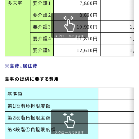
多床室
要介護
1
7,860円
7
要介護
2
8,830円
8
要介護
3
10,920円
1,0
スクロールできます
要介護
4
11,810円
1,1
要介護
5
12,610円
1,2
※食費、居住費
食事の提供に要する費用
基準額
第
1
段階負担限度額
第
2
段階負担限度額
第
3
段階①負担限度額
スクロールできます