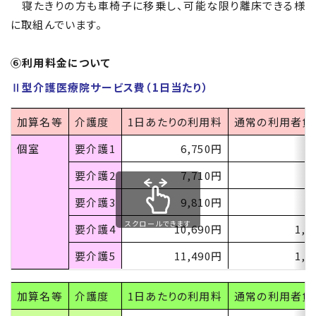
寝たきりの方も車椅子に移乗し、可能な限り離床できる様
に取組んでいます。
⑥利用料金について
Ⅱ型介護医療院サービス費（1日当たり）
加算名等
介護度
1日あたりの利用料
通常の利用者負
個室
要介護
1
6,750円
6
要介護
2
7,710円
7
要介護
3
9,810円
9
スクロールできます
要介護
4
10,690円
1,0
要介護
5
11,490円
1,1
加算名等
介護度
1日あたりの利用料
通常の利用者負