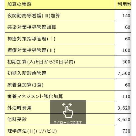
加算の種類
利用料
夜間勤務等看護(Ⅲ)加算
140
感染対策指導管理加算
60
褥瘡対策指導管理(Ⅰ)
60
褥瘡対策指導管理(Ⅱ)
100
初期加算(入所日から30日以内)
300
初期入所診療管理
2,500
療養食加算(1食)
60
栄養マネジメント強化加算
110
外泊時費用
3,620
他科受診
3,620
スクロールできます
理学療法(Ⅱ)(リハビリ)
730