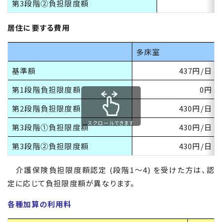
第
3
段階②負担限度額
居住に要する費用
多床室
基準額
437円
/
日
第
1
段階負担限度額
0円
第
2
段階負担限度額
430円
/
日
スクロールできます
第
3
段階①負担限度額
430円
/
日
第
3
段階②負担限度額
430円
/
日
介護保険負担限度額認定 (段階1～4) を受けた方は、認
定に応じて負担限度額が異なります。
各種加算の利用料