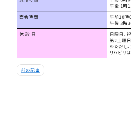
午後 1時1
面会時間
午前
10時
午後 3時3
休 診 日
日曜日、
第2土曜
※ただし、
リハビリ
前の記事