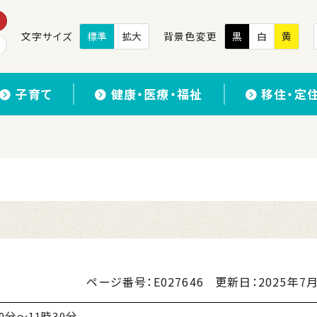
文字サイズ
標準
拡大
背景色変更
黒
白
黄
子育て
健康・医療・福祉
移住・定
ページ番号：E027646
更新日：
2025年7月
0分～11時30分