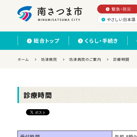
緊急・防災
やさしい日本語
南さつま市
総合トップ
くらし・手続き
ホーム
坊津病院
坊津病院のご案内
診療時間
診療時間
受付時間
午前 8時0