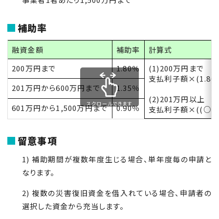
補助率
融資金額
補助率
計算式
200
万円まで
1.80
％
(1)200
万円まで
支払利子額×
(1.80
201
万円から
600
万円まで
1.35
％
(2)201
万円以上
スクロールできます
601
万円から
1,500
万円まで
0.90
％
支払利子額×
((
○
留意事項
1) 補助期間が複数年度生じる場合、単年度毎の申請と
なります。
2) 複数の災害復旧資金を借入れている場合、申請者の
選択した資金から充当します。