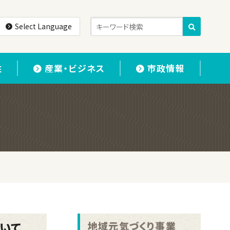
Select Language
住
産業・ビジネス
市政情報
て
いて
地域元気づくり事業