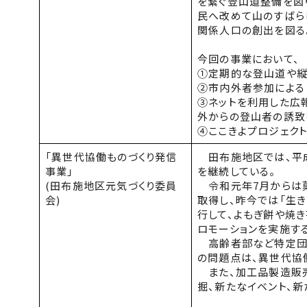
を繋ぐ登山道整備を図
民へ改めて山のすばら
関係人口の創出を図る
今回の事業において、
①定期的な登山道や縦
②市内外者参加による
③ネットを利用した広
外からの登山者の誘致
④ここきよプロジェク
「異世代協働ものづくり発信
田布施地区では、平成
事業」
を継続している。
(田布施地区元気づくり委員
令和元年7月からは
会)
取得し、昨今では「生き
行して、よもぎ餅や焼
ロモーションを実施す
高齢者部など特定団体
の問題点は、異世代協
また、加工品製造販売
掘、新たなイベント、