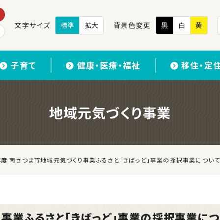
文字サイズ
標準
拡大
背景色変更
黒
白
黄
子育て
健康・医療・福祉
移住・定
地域元気づくり事業
年度 南さつま市地域元気づくり事業ふるさと「きばっど」事業の採択事業につい
り事業ふるさと「きばっど」事業の採択事業につ