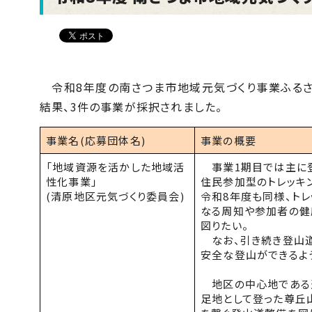
令和8年度の南さつま市地域元気づくり事業ふるさと
結果、3件の事業が採択されました。
事業名(応募団体名)
事業の概要
「地域資源を活かした地域活
事業
1
期目では主に
性化事業」
住民参加型のトレッキ
(清原地区元気づくり委員会)
令和
8
年度も同様、トレ
なる周知や参加者の健
図りたい。
なお、引き続き登山道
安全な登山ができるよ
地区の中心地である運
足地として登った尊丘