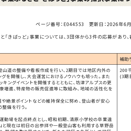
ページ番号：E044553
更新日：
2026年6月
「きばっど」事業については、3団体から3件の応募があり、
補助
登山道の整備や看板作成を行い、
2
期目では地区内外の
200
ングを開催し、大会運営におけるノウハウも培った。また
(3期
ッキングイベントを開催するとともに、坊津アルプスの更
康増進、特産物の販売促進等に取組み、地域の活性化を
や絶景ポイントなどの維持保全に努め、登山者が安心
う整備を行う。
動場を起点終点とし、昭和初期、清原小学校の卒業遠
山と現在は初日の出参拝や一般登山客も利用する草野岳