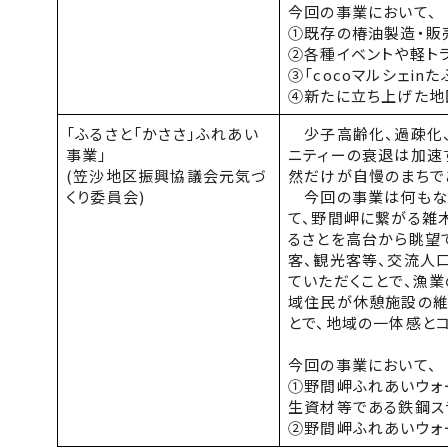
今回の事業において、
①既存の椿油製造・販
②各種イベントや軽ト
③「
coco
マルシェ
in
た
④新たに立ち上げた地
「ふるさと「かささ」ふれあい
少子高齢化、過疎化、
事業」
ニティーの衰退は加速
(笠沙地区振興協議会元気づ
然だけが自慢のまちで
くり委員会)
今回の事業は何もない
て、野間岬に繋がる雑
るさとを高台から眺望
客、観光客等、交流人
ていただくことで、漁
域住民が休憩施設の維
とで、地域の一体感と
今回の事業において、
①野間岬ふれあいウォ
生資材等である鉄鋼ス
②野間岬ふれあいウォ