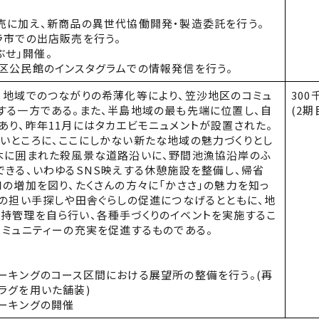
売に加え、新商品の異世代協働開発・製造委託を行う。
ラ市での出店販売を行う。
ぶせ」開催。
区公民館のインスタグラムでの情報発信を行う。
地域でのつながりの希薄化等により、笠沙地区のコミュ
300
する一方である。また、半島地域の最も先端に位置し、自
(2期
あり、昨年
11
月にはタカエビモニュメントが設置された。
ところに、ここにしかない新たな地域の魅力づくりとし
木に囲まれた殺風景な道路沿いに、野間池漁協沿岸のふ
できる、いわゆる
SNS
映えする休憩施設を整備し、帰省
口の増加を図り、たくさんの方々に「かささ」の魅力を知っ
業の担い手探しや田舎ぐらしの促進につなげるとともに、地
持管理を自ら行い、各種手づくりのイベントを実施するこ
コミュニティーの充実を促進するものである。
ーキングのコース区間における展望所の整備を行う。(再
ラグを用いた舗装)
ーキングの開催