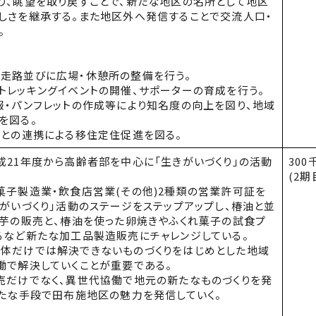
り、眺望を取り戻すことで、新たな地区の名所として地区
しさを継承する。また地区外へ発信することで交流人口・
。
走路並びに広場・休憩所の整備を行う。
トレッキングイベントの開催、サポーターの育成を行う。
報・パンフレットの作成等により知名度の向上を図り、地域
を図る。
トとの連携による移住定住促進を図る。
21年度から高齢者部を中心に「生きがいづくり」の活動
300
(2期
菓子製造業・飲食店営業
(
その他
)
2種類の営業許可証を
がいづくり」活動のステージをステップアップし、椿油と並
き芋の販売と、椿油を使った卵焼きやふくれ菓子の試食プ
るなど新たな加工品製造販売にチャレンジしている。
だけでは解決できないものづくりをはじめとした地域
働で解決していくことが重要である。
だけでなく、異世代協働で地元の新たなものづくりを発
新たな手段で田布施地区の魅力を発信していく。