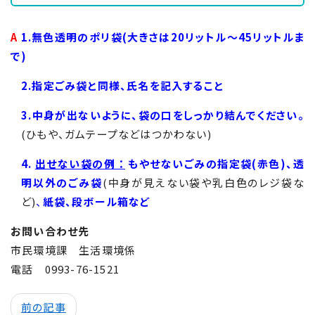
A
1.無色透明のポリ袋(大きさは20リットル〜45リットルま
で)
2.指定ごみ袋と同様、氏名を記入すること
3.中身が出ないように、袋の口をしっかり結んでください。
(ひもや、ガムテープなどはつかわない)
4.
出せない袋の例 ：
もやせないごみの指定袋(赤色)、透
明以外のごみ
袋
(中身が見えない袋や乳白色のレジ袋な
ど)
、
紙袋、段ボール箱など
お問い合わせ先
市民環境課 生活環境係
電話
0993-76-1521
前の記事