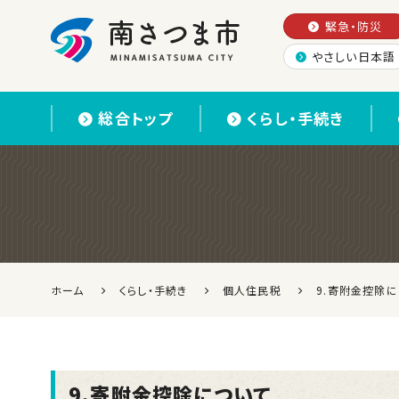
緊急・防災
やさしい日本語
南さつま市
総合トップ
くらし・手続き
ホーム
くらし・手続き
個人住民税
9.寄附金控除
9.寄附金控除について