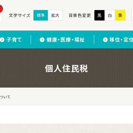
文字サイズ
標準
拡大
背景色変更
黒
白
黄
子育て
健康・医療・福祉
移住・定
個人住民税
について