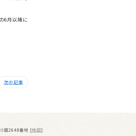
の6月以降に
次の記事
畑2648番地 [
地図
]