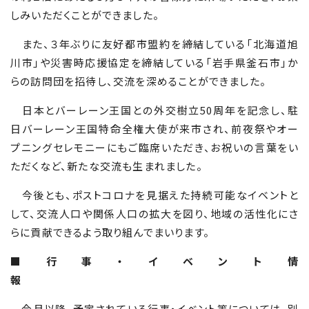
しみいただくことができました。
また、３年ぶりに友好都市盟約を締結している「北海道旭
川市」や災害時応援協定を締結している「岩手県釜石市」か
らの訪問団を招待し、交流を深めることができました。
日本とバーレーン王国との外交樹立
50
周年を記念し、駐
日バーレーン王国特命全権大使が来市され、前夜祭やオー
プニングセレモニーにもご臨席いただき、お祝いの言葉をい
ただくなど、新たな交流も生まれました。
今後とも、ポストコロナを見据えた持続可能なイベントと
して、交流人口や関係人口の拡大を図り、地域の活性化にさ
らに貢献できるよう取り組んでまいります。
■行事・イベント情
報
今月以降、予定されている行事・イベント等については、別