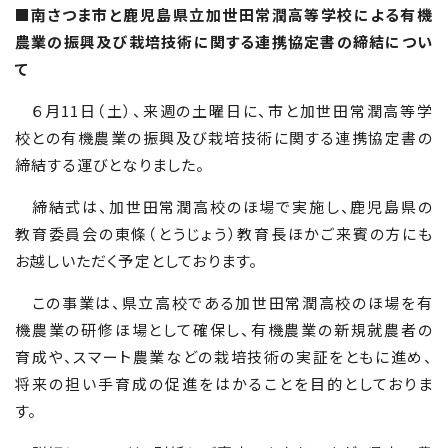
■南さつま市と鹿児島県立加世田常潤高等学校による有機
農業の振興及び栽培技術に関する連携協定書の締結につい
て
６月
11
日（土）、来週の土曜日に、市と加世田常潤高等学
校との有機農業の振興及び栽培技術に関する連携協定書の
締結する運びとなりました。
締結式は、加世田常潤高校のほ場で実施し、鹿児島県の
教育委員会の東條（とうじょう）教育長ほかご来賓の方にも
お越しいただく予定としております。
この事業は、県立高校である加世田常潤高校のほ場を有
機農業の研修ほ場として確保し、有機農業の新規就農者の
育成や、スマート農業などの栽培技術の実証をともに進め、
将来の担い手育成の促進をはかることを目的としておりま
す。