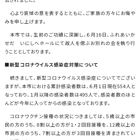
心より哀悼の意を表するとともに、ご家族の方々にお悔や
みを申し上げます。
本市では、生前のご功績に深謝し、６月
16
日、ふれあいか
せだ いにしへホールにて故人を偲ぶお別れの会を執り行
うこととしております。
■
新型コロナウイルス感染症対策について
続きまして、新型コロナウイルス感染症についてでござい
ますが、本市における累計感染者数は、６月１日現在
554
人と
なっており、１月以降の感染者数は495人で、感染者数のほと
んどが今年に入ってからの感染となっております。
コロナワクチン接種の状況につきましては、５歳以上の市
民の方のうち、８割以上の方が１・２回目接種を、
12
歳以上の
市民の方のうち、７割以上の方が３回目接種を済まされてい