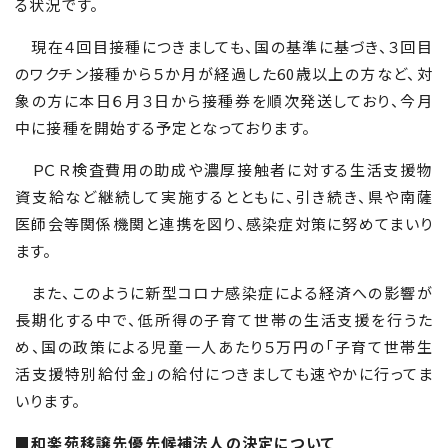
る状況です。
現在４回目接種につきましても、国の基準に基づき、３回目
のワクチン接種から５か月が経過した
60
歳以上の方など、対
象の方に本日６月３日から接種券を順次発送しており、今月
中に接種を開始する予定となっております。
ＰＣＲ検査費用の助成や濃厚接触者に対する生活支援物
資支給など継続して実施するとともに、引き続き、県や南薩
医師会等関係機関と連携を図り、感染症対策に努めてまいり
ます。
また、このように新型コロナ感染症による経済への影響が
長期化する中で、低所得の子育て世帯の生活支援を行うた
め、国の政策による児童一人あたり５万円の「子育て世帯生
活支援特別給付金」の給付につきましても速やかに行ってま
いります。
■和楽苑移譲先優先候補法人の決定について