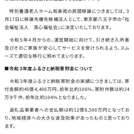
特別養護老人ホーム和楽苑の民間移譲につきましては、３
月
17
日に移譲先優先候補法人として、東京都八王子市の「社
会福祉法人 清心福祉会」に決定いたしております。
令和５年４月からの、運営開始に向けて、引き続き入所者
及びそのご家族が安心してサービスを受けられるよう、スム
ーズで適切な移行に努めてまいります。
■令和３年度ふるさと納税寄附金について
令和３年度ふるさと納税寄附金の実績につきましては、寄
付金額約
45
億
4,400
万円、前年比約
106
％、寄附件数は約
24
万９千件、前年比約
104
％となりました。
返礼品事業者への支払額は約
12
億
8,500
万円となってお
り、地域経済への大きな波及効果があったものと思っており
ます。