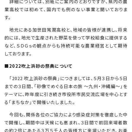
詳細については、別紙にご案内のとおりですが、県内の農
業高校では初めて、国内でも例のない事業と聞いておりま
す。
地元にある加世田常潤高校と、地域の皆様が連携し、将来
的には、地元で生産された野菜を使って学校給食に提供する
など、ＳＤＧｓの観点からも持続可能な農業経営として期待
しております。
■2022吹上浜砂の祭典について
「
2022
吹上浜砂の祭典」につきましては、５月３日から５日
までの３日間、「砂像でめぐる日本の旅 ～九州・沖縄編～」を
テーマに、昨年度に引き続き市役所市民交流広場を中心とす
る「まちなか」で開催いたしました。
今回も、関係各位のご協力により感染症対策を徹底した中
で開催し、期間中は天候にも恵まれ、３日間で前回来場者数
の約２倍にあたる３万５千人の皆様方に来場いただき、お楽