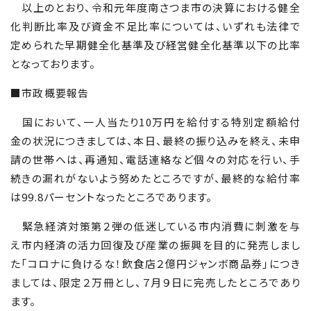
以上のとおり、令和元年度南さつま市の決算における健全
化判断比率及び資金不足比率については、いずれも法律で
定められた早期健全化基準及び経営健全化基準以下の比率
となっております。
■市政概要報告
国において、一人当たり
10
万円を給付する特別定額給付
金の状況につきましては、本日、最終の振り込みを終え、未申
請の世帯へは、再通知、電話連絡など個々の対応を行い、手
続きの漏れがないよう努めたところですが、最終的な給付率
は
99.8
パーセントなったところであります。
緊急経済対策第２弾の低迷している市内消費に刺激を与
え市内経済の活力回復及び産業の振興を目的に発売しまし
た「コロナに負けるな！飲食店２億円ジャンボ商品券」につき
ましては、限定２万冊とし、７月９日に完売したところであり
ます。