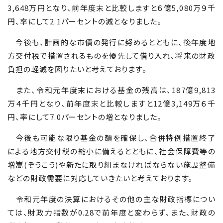
3,648
万円となり、前年度末と比較しますと６億
5,080
万９千
円、率にして
2.1
パーセントの減となりました。
今後も、計画的な市債の発行に努めるとともに、後年度地
方交付税で措置されるものを優先して借り入れ、将来の財政
負担の軽減を図りたいと考えております。
また、令和元年度末における基金の残高は、
187
億
9,813
万４千円となり、前年度末と比較しますと
12
億
3,149
万６千
円、率にして
7.0
パーセントの増となりました。
今後も可能な限り基金の額を確保し、合併特例措置終了
による地方交付税の縮小に備えるとともに、社会保障費等の
増嵩(ぞうこう)
や新たに取り組まなければならない施設整備
などの財政需要に対応していきたいと考えております。
令和元年度の決算におけるその他の主な財政指標につい
ては、財政力指数が
0.28
で前年度と変わらず、また、財政の