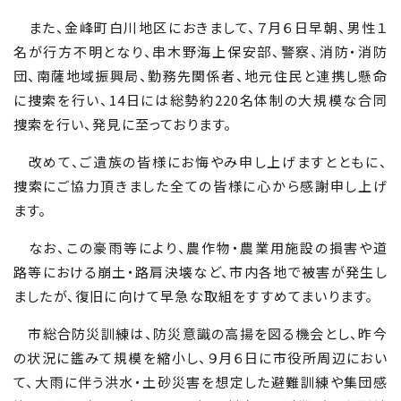
また、金峰町白川地区におきまして、７月６日早朝、男性１
名が行方不明となり、串木野海上保安部、警察、消防・消防
団、南薩地域振興局、勤務先関係者、地元住民と連携し懸命
に捜索を行い、
14
日には総勢約
220
名体制の大規模な合同
捜索を行い、発見に至っております。
改めて、ご遺族の皆様にお悔やみ申し上げますとともに、
捜索にご協力頂きました全ての皆様に心から感謝申し上げ
ます。
なお、この豪雨等により、農作物・農業用施設の損害や道
路等における崩土・路肩決壊など、市内各地で被害が発生し
ましたが、復旧に向けて早急な取組をすすめてまいります。
市総合防災訓練は、防災意識の高揚を図る機会とし、昨今
の状況に鑑みて規模を縮小し、９月６日に市役所周辺におい
て、大雨に伴う洪水・土砂災害を想定した避難訓練や集団感