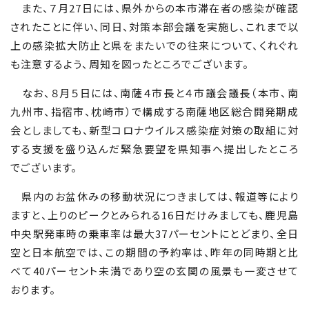
また、７月
27
日には、県外からの本市滞在者の感染が確認
されたことに伴い、同日、対策本部会議を実施し、これまで以
上の感染拡大防止と県をまたいでの往来について、くれぐれ
も注意するよう、周知を図ったところでございます。
なお、８月５日には、南薩４市長と４市議会議長（本市、南
九州市、指宿市、枕崎市）で構成する南薩地区総合開発期成
会としましても、新型コロナウイルス感染症対策の取組に対
する支援を盛り込んだ緊急要望を県知事へ提出したところ
でございます。
県内のお盆休みの移動状況につきましては、報道等により
ますと、上りのピークとみられる
16
日だけみましても、鹿児島
中央駅発車時の乗車率は最大
37
パーセントにとどまり、全日
空と日本航空では、この期間の予約率は、昨年の同時期と比
べて
40
パーセント未満であり空の玄関の風景も一変させて
おります。