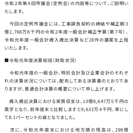
令和２年第４回市議会（定例会）の内容等について、ご説明い
たします。
今回の定例市議会には、工事請負契約の締結や補正額３
億
2,788
万６千円の令和２年度一般会計補正予算（第７号）、
令和元年度一般会計歳入歳出決算など
28
件の議案を上程
いたします。
■令和元年度決算総括（財政状況）
令和元年度の一般会計、特別会計及び企業会計のそれぞ
れの決算状況については、配布してある決算書のとおりであ
りますが、普通会計決算の概要について申し上げます。
歳入歳出決算における実質収支は、
10
億
8,647
万５千円の
黒字となり、前年度末と比較しますと
9,633
万４千円、率にし
て
8.1
パーセントの減となりました。
次に、令和元年度末における地方債の残高は、
298
億