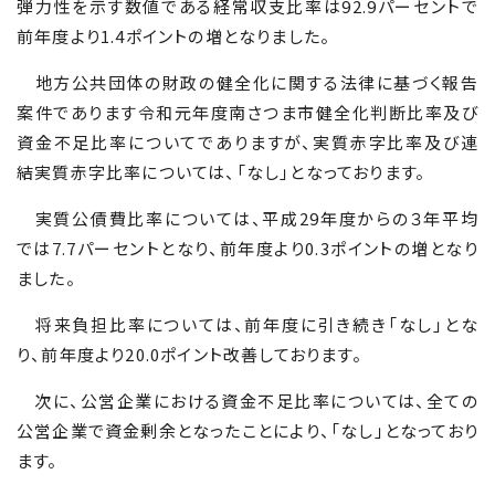
弾力性を示す数値である経常収支比率は
92.9
パーセントで
前年度より
1.4
ポイントの増となりました。
地方公共団体の財政の健全化に関する法律に基づく報告
案件であります令和元年度南さつま市健全化判断比率及び
資金不足比率についてでありますが、実質赤字比率及び連
結実質赤字比率については、「なし」となっております。
実質公債費比率については、平成
29
年度からの３年平均
では
7.7
パーセントとなり、前年度より
0.3
ポイントの増となり
ました。
将来負担比率については、前年度に引き続き「なし」とな
り、前年度より
20.0
ポイント改善しております。
次に、公営企業における資金不足比率については、全ての
公営企業で資金剰余となったことにより、「なし」となっており
ます。