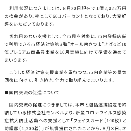
利用状況につきましては、８月
20
日現在で１億
2,022
万円
の換金があり、率として
60.1
パーセントとなっており、大変好
評をいただいております。
切れ目のない支援として、全市民を対象に、市内登録店舗
で利用できる市経済対策第３弾"オール南さつま"きばっど
10
倍プレミアム商品券事業を
10
月実施に向けて準備を進めて
まいります。
こうした経済対策支援事業を重ねつつ、市内企業等の景気
回復に向けて、引き続き、全力で取り組んでまいります。
■国内交流の促進について
国内交流の促進につきましては、本市と包括連携協定を締
結している株式会社モンベルより、新型コロナウイルス感染
症拡大防止活動への支援として「フェイスガード（
100
枚）と
防護服（
1,200
着）」が無償提供されたことから、８月３日、オ