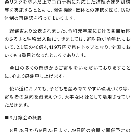
染リスクを防いだ上でコロナ禍に対応した避難所運営訓練
等を実施するとともに、関係機関・団体との連携を図り、防災
体制の再確認を行ってまいります。
総務省より公表されました、令和元年度における各自治体
のふるさと納税受入額につきましては、寄附額が前年比にお
いて、
2.1
倍の
46
億
4,419
万円で県内トップとなり、全国にお
いても８番目となったところであります。
全国の多くの皆様からご寄附をいただいておりますこと
に、心より感謝申し上げます。
使い道においても、子どもを産み育てやすい環境づくり等、
寄附者の意向を踏まえつつ、大事な財源として活用させてい
ただきます。
■９月議会の概要
８月
28
日から９月
25
日まで、
29
日間の会期で開催予定の