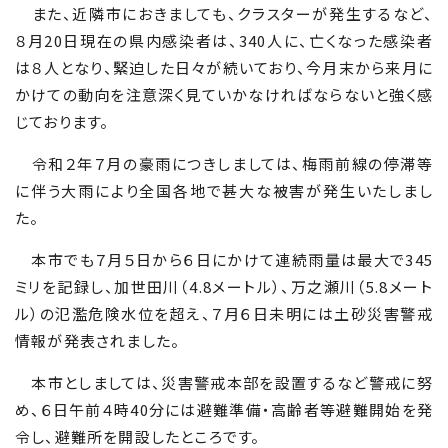
また、近隣市におきましても、クラスターが発生するなど、
８月
20
日現在の県内感染者は、
340
人に、亡くなった感染者
は８人となり、緊迫した日々が続いており、今月末から来月に
かけての動向を注意深く見ていかなければならないと強く感
じております。
令和２年７月の豪雨につきしましては、梅雨前線の停滞等
に伴う大雨により全国各地で甚大な被害が発生いたしまし
た。
本市でも７月５日から６日にかけて連続雨量は最大で
345
ミリを記録し、加世田川（
4.8
メートル）、万之瀬川（
5.8
メート
ル）の氾濫危険水位を超え、７月６日未明には土砂災害警戒
情報が発表されました。
本市としましては、災害警戒本部を設置するなど警戒に努
め、６日午前４時
40
分には避難準備・高齢者等避難開始を発
令し、避難所を開設したところです。