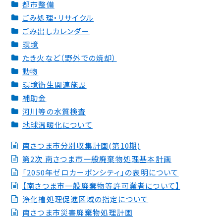
都市整備
2023.02.03
ごみ処理・リサイクル
2023年 第11回南さつま海道鑑真の道歩き
ごみ出しカレンダー
環境
2023.02.02
たき火など（野外での焼却）
古枝公園便所の下水道接続工事のお知らせ
動物
2023.02.02
環境衛生関連施設
初心者・高齢者のためのスマホ体験教室（募集終了）
補助金
2023.02.02
河川等の水質検査
第70回鹿児島県下一周市郡対抗駅伝競走大会
地球温暖化について
2023.02.01
南さつま市分別収集計画(第10期)
2月の休日当番医
第2次 南さつま市一般廃棄物処理基本計画
「2050年ゼロカーボンシティ」の表明について
2023.01.31
【南さつま市一般廃棄物等許可業者について】
第７回南さつま市「日新公いろは歌」短歌大会作品集
浄化槽処理促進区域の指定について
南さつま市災害廃棄物処理計画