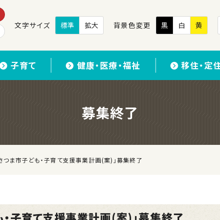
文字サイズ
標準
拡大
背景色変更
黒
白
黄
子育て
健康・医療・福祉
移住・定
募集終了
さつま市子ども・子育て支援事業計画(案)」募集終了
も・子育て支援事業計画(案)」募集終了