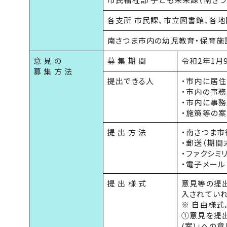
各支所 市民課、市立図書館、各
南さつま市内の幼児教育・保育施
意 見 の
募 集 期 間
令和2年1月
募 集 方 法
提出できる人
・市内に居住
・市内の事
・市内に事
・施策等の
提 出 方 法
・南さつま
・郵送（期間
・ファクシミ
・電子メール
提 出 様 式
意見等の提
入されてい
※ 自由様
①意見を提出
(案)｣への