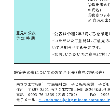
②提出者の
の氏名)
③南さつま
※ 意見を出
意見の公表
・公表は令和2年3月ごろを予定
予 定 時 期
・いただいたご意見は、ご意見
いてお知らせする予定です。
・なお、いただいたご意見に対
施策等の案についてのお問合せ先（意見の提出先）
南さつま市役所 市民福祉部 子ども未来課 子
住所 〒897-8501 南さつま市加世田川畑264
電話 0993-76-1539 （内線 2702） FaX 099
電子メール：
e_kodomos@city.minamisatsuma.lg