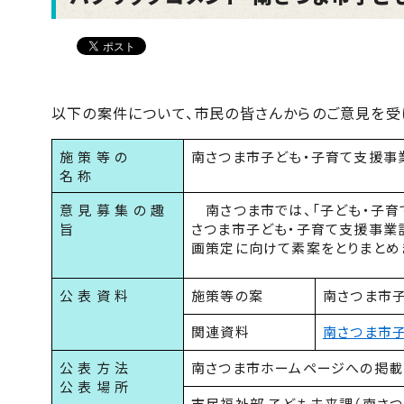
以下の案件について、市民の皆さんからのご意見を受
施 策 等 の
南さつま市子ども・子育て支援事業
名 称
意 見 募 集 の 趣
南さつま市では、「子ども・子育
旨
さつま市子ども・子育て支援事業
画策定に向けて素案をとりまとめま
公 表 資 料
施策等の案
南さつま市子
関連資料
南さつま市子
公 表 方 法
南さつま市ホームページへの掲載
公 表 場 所
市民福祉部 子ども未来課（南さ