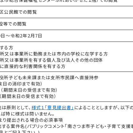
地区公民館での閲覧
設等での閲覧
9日～令和2年2月7日
する方
務所又は事業所に勤務または市内の学校に在学する方
務所又は事業所を有する個人及び法人その他の団体
案に直接的な利害関係を有する方
市役所子ども未来課または支所市民課へ直接持参
末日の消印まで有効）
リ（期間末日の受信まで有効）
（期間末日の受信まで有効）
出は原則として、
様式１「意見提出書」
によることとしますが、以下
れば特に様式は問いません。
式より提出される場合の必須事項
する案件名(パブリックコメント｢南さつま市子ども・子育て支援
意見とご記入下さい。)