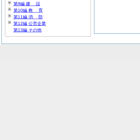
第9編
建
設
第10編
教
育
第11編
消
防
第12編 公営企業
第13編 その他