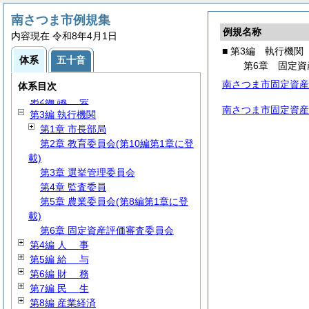
南さつま市例規集
例規名称
内容現在 令和8年4月1日
■ 第3編 執行機関
体系
五十音
第6章 固定資
南さつま市固定資産
第1編
総
規
体系目次
第2編
議
会
南さつま市固定資産
第3編 執行機関
第1章 市長部局
第2章 教育委員会(第10編第1章に登
載)
第3章 選挙管理委員会
第4章 監査委員
第5章 農業委員会(第8編第1章に登
載)
第6章 固定資産評価審査委員会
第4編
人
事
第5編
給
与
第6編
財
務
第7編
民
生
第8編 産業経済