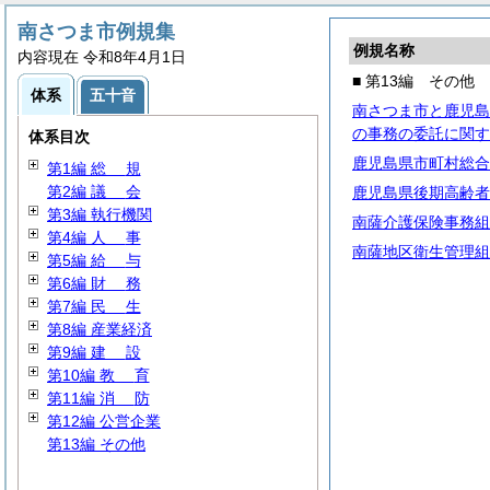
南さつま市例規集
例規名称
内容現在 令和8年4月1日
■ 第13編 その他
体系
五十音
南さつま市と鹿児島
の事務の委託に関す
体系目次
鹿児島県市町村総合
第1編
総
規
第2編
議
会
鹿児島県後期高齢者
第3編 執行機関
南薩介護保険事務組
第4編
人
事
南薩地区衛生管理組
第5編
給
与
第6編
財
務
第7編
民
生
第8編 産業経済
第9編
建
設
第10編
教
育
第11編
消
防
第12編 公営企業
第13編 その他