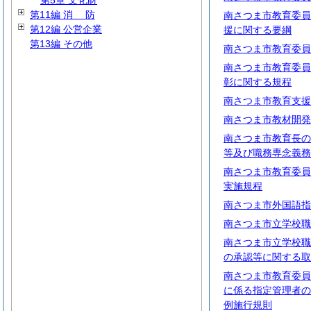
第5章 文化財
第11編
消
防
南さつま市教育委員
第12編 公営企業
援に関する要綱
第13編 その他
南さつま市教育委員
南さつま市教育委員
彰に関する規程
南さつま市教育支援
南さつま市教材開発
南さつま市教育長の
等及び職務専念義務
南さつま市教育委員
実施規程
南さつま市外国語指
南さつま市立学校職
南さつま市立学校職
の承認等に関する取
南さつま市教育委員
に係る指定管理者の
例施行規則