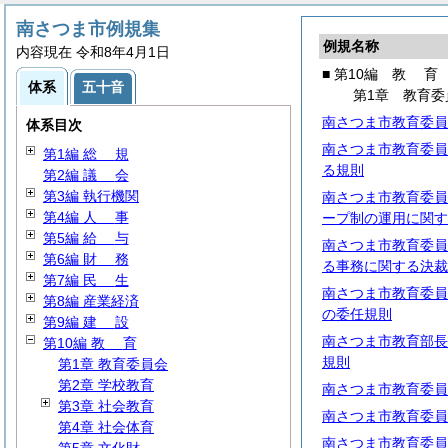
南さつま市例規集
例規名称
内容現在 令和8年4月1日
■ 第10編
教
育
体系
五十音
第1章 教育委
南さつま市教育委員
体系目次
南さつま市教育委員
第1編
総
規
る規則
第2編
議
会
第3編 執行機関
南さつま市教育委員
第4編
人
事
ープ制の運用に関す
第5編
給
与
南さつま市教育委員
第6編
財
務
る事務に関する決裁
第7編
民
生
南さつま市教育委員
第8編 産業経済
の委任規則
第9編
建
設
南さつま市教育部長
第10編
教
育
規則
第1章 教育委員会
第2章 学校教育
南さつま市教育委員
第3章 社会教育
南さつま市教育委員
第4章 社会体育
南さつま市教育委員