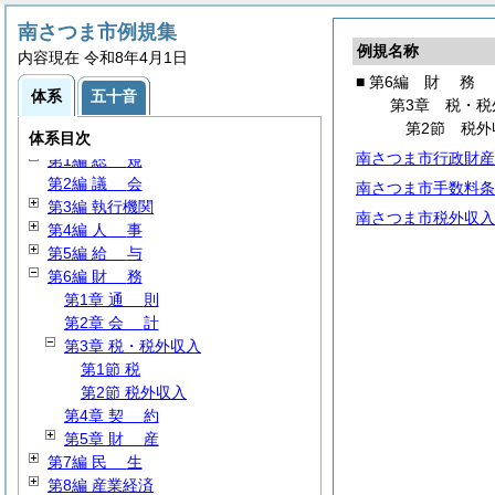
南さつま市例規集
例規名称
内容現在 令和8年4月1日
■ 第6編
財
務
体系
五十音
第3章 税・税
第2節 税外
体系目次
南さつま市行政財産
第1編
総
規
第2編
議
会
南さつま市手数料条
第3編 執行機関
南さつま市税外収入
第4編
人
事
第5編
給
与
第6編
財
務
第1章
通
則
第2章
会
計
第3章 税・税外収入
第1節 税
第2節 税外収入
第4章
契
約
第5章
財
産
第7編
民
生
第8編 産業経済