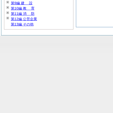
第9編
建
設
第10編
教
育
第11編
消
防
第12編 公営企業
第13編 その他