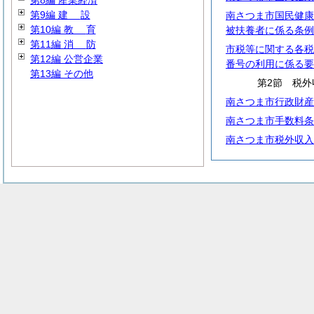
第8編 産業経済
第9編
建
設
南さつま市国民健康
第10編
教
育
被扶養者に係る条例
第11編
消
防
市税等に関する各税
第12編 公営企業
番号の利用に係る要
第13編 その他
第2節 税外
南さつま市行政財産
南さつま市手数料条
南さつま市税外収入