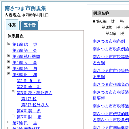
南さつま市例規集
例規名称
内容現在 令和8年4月1日
■ 第6編
財
務
体系
五十音
第3章 税・税
第1節 税
体系目次
南さつま市税条例
第1編
総
規
南さつま市税条例施
第2編
議
会
第3編 執行機関
南さつま市市税等徴
第4編
人
事
る要綱
第5編
給
与
南さつま市市税等徴
第6編
財
務
る要綱
第1章
通
則
南さつま市税減免の
第2章
会
計
南さつま市市税等過
第3章 税・税外収入
扱要領
第1節 税
第2節 税外収入
南さつま市市税等過
第4章
契
約
南さつま市伝統的建
第5章
財
産
る南さつま市税条例
第7編
民
生
南さつま市国民健康