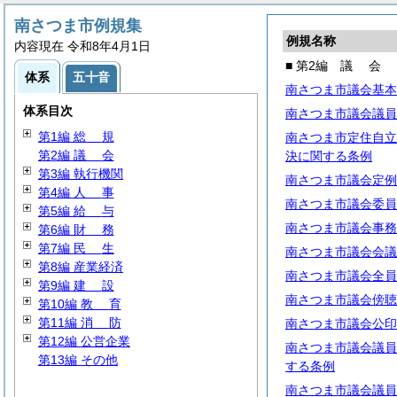
南さつま市例規集
例規名称
内容現在 令和8年4月1日
■ 第2編
議
会
体系
五十音
南さつま市議会基本
体系目次
南さつま市議会議員
第1編
総
規
南さつま市定住自立
第2編
議
会
決に関する条例
第3編 執行機関
南さつま市議会定例
第4編
人
事
南さつま市議会委員
第5編
給
与
南さつま市議会事務
第6編
財
務
第7編
民
生
南さつま市議会会議
第8編 産業経済
南さつま市議会全員
第9編
建
設
南さつま市議会傍聴
第10編
教
育
第11編
消
防
南さつま市議会公印
第12編 公営企業
南さつま市議会議員
第13編 その他
する条例
南さつま市議会議員