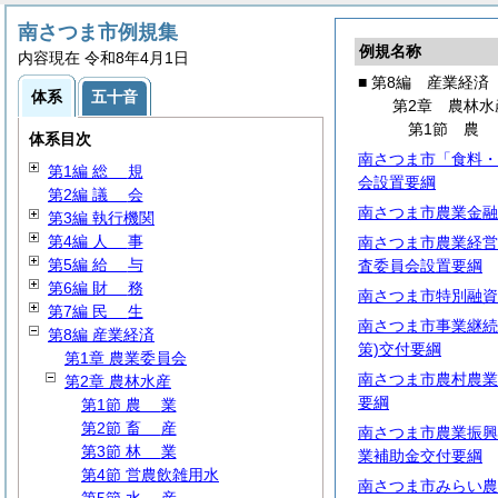
南さつま市例規集
例規名称
内容現在 令和8年4月1日
■ 第8編 産業経済
体系
五十音
第2章 農林水
第1節
体系目次
南さつま市「食料・
第1編
総
規
会設置要綱
第2編
議
会
南さつま市農業金融
第3編 執行機関
第4編
人
事
南さつま市農業経営
第5編
給
与
査委員会設置要綱
第6編
財
務
南さつま市特別融資
第7編
民
生
南さつま市事業継続
第8編 産業経済
策)交付要綱
第1章 農業委員会
南さつま市農村農業
第2章 農林水産
要綱
第1節
農
業
第2節
畜
産
南さつま市農業振興
第3節
林
業
業補助金交付要綱
第4節 営農飲雑用水
南さつま市みらい農