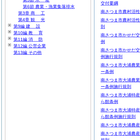
第5節
水
産
交付要綱
第6節 農業・漁業集落排水
南さつま市農村活性
第3章
商
工
第4章
観
光
南さつま市農村活性
第9編
建
設
則
第10編
教
育
南さつま市かせだ交
第11編
消
防
例
第12編 公営企業
南さつま市かせだ交
第13編 その他
例施行規則
南さつま市大浦農業
ー条例
南さつま市大浦農業
ー条例施行規則
南さつま市大浦特産
ら館条例
南さつま市大浦特産
ら館条例施行規則
南さつま市大浦農産
南さつま市大浦農産