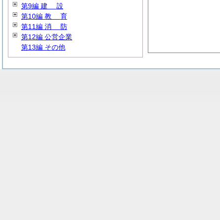
第9編
建
設
第10編
教
育
第11編
消
防
第12編 公営企業
第13編 その他