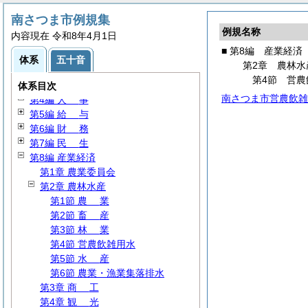
南さつま市例規集
例規名称
内容現在 令和8年4月1日
■ 第8編 産業経済
第1編
総
規
体系
五十音
第2章 農林水
第2編
議
会
第4節 営農
第3編 執行機関
体系目次
南さつま市営農飲雑
第4編
人
事
第5編
給
与
第6編
財
務
第7編
民
生
第8編 産業経済
第1章 農業委員会
第2章 農林水産
第1節
農
業
第2節
畜
産
第3節
林
業
第4節 営農飲雑用水
第5節
水
産
第6節 農業・漁業集落排水
第3章
商
工
第4章
観
光