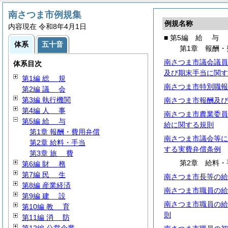
南さつま市例規集
例規名称
内容現在 令和8年4月1日
■ 第5編
給
与
体系
五十音
第1章 報酬・
南さつま市議会議員
体系目次
及び期末手当に関す
第1編
総
規
南さつま市特別職報
第2編
議
会
第3編 執行機関
南さつま市報酬及び
第4編
人
事
南さつま市農業委員
第5編
給
与
給に関する規則
第1章 報酬・費用弁償
南さつま市議会等に
第2章 給料・手当
する実費弁償条例
第3章
旅
費
第2章 給料・
第6編
財
務
第7編
民
生
南さつま市長等の給
第8編 産業経済
南さつま市職員の給
第9編
建
設
南さつま市職員の給
第10編
教
育
則
第11編
消
防