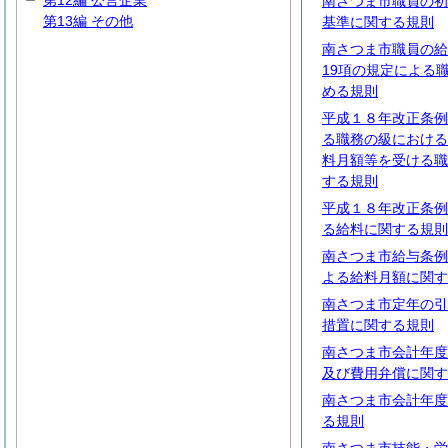
第12編 公営企業
南さつま市職員の初
第13編 その他
基準に関する規則
南さつま市職員の給
19項の規定による
める規則
平成１８年改正条例
る職務の級における
料月額等を受ける職
する規則
平成１８年改正条例
る給料に関する規則
南さつま市給与条例
よる給料月額に関す
南さつま市定年の引
措置に関する規則
南さつま市会計年度
及び費用弁償に関す
南さつま市会計年度
る規則