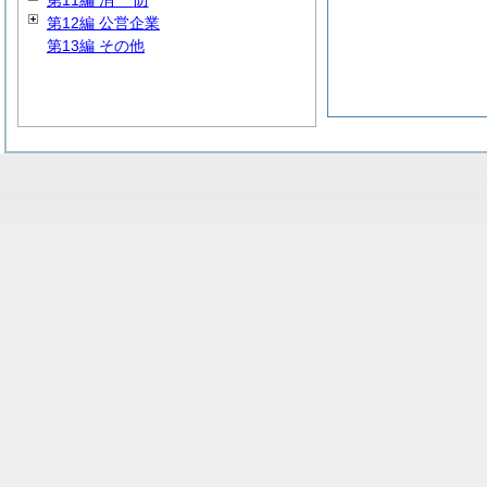
第11編
消
防
第12編 公営企業
第13編 その他