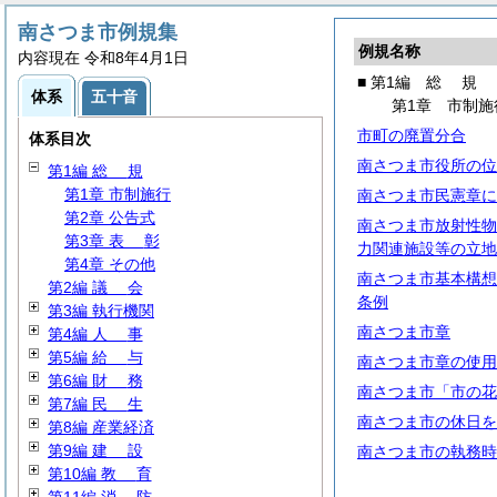
南さつま市例規集
例規名称
内容現在 令和8年4月1日
■ 第1編
総
規
体系
五十音
第1章 市制施
市町の廃置分合
体系目次
南さつま市役所の位
第1編
総
規
第1章 市制施行
南さつま市民憲章に
第2章 公告式
南さつま市放射性物
第3章
表
彰
力関連施設等の立地
第4章 その他
南さつま市基本構想
第2編
議
会
条例
第3編 執行機関
南さつま市章
第4編
人
事
第5編
給
与
南さつま市章の使用
第6編
財
務
南さつま市「市の花
第7編
民
生
南さつま市の休日を
第8編 産業経済
第9編
建
設
南さつま市の執務時
第10編
教
育