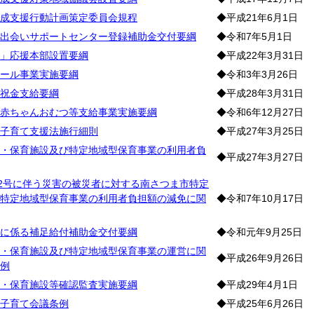
成支援行動計画策定委員会規程
◆平成21年6月1日
出会いサポートセンター登録補助金交付要綱
◆令和7年5月1日
」応援本部設置要綱
◆平成22年3月31日
ール事業実施要綱
◆令和3年3月26日
祝金支給要綱
◆平成28年3月31日
赤ちゃんおむつ等支給事業実施要綱
◆令和6年12月27日
子育て支援法施行細則
◆平成27年3月25日
・保育施設及び特定地域型保育事業の利用者負
◆平成27年3月27日
12号に伴う災害の被災者に対する南さつま市特定
特定地域型保育事業の利用者負担額の減免に関
◆令和7年10月17日
に係る補足給付補助金交付要綱
◆令和元年9月25日
・保育施設及び特定地域型保育事業の運営に関
◆平成26年9月26日
例
・保育施設等確認監査実施要綱
◆平成29年4月1日
子育て会議条例
◆平成25年6月26日