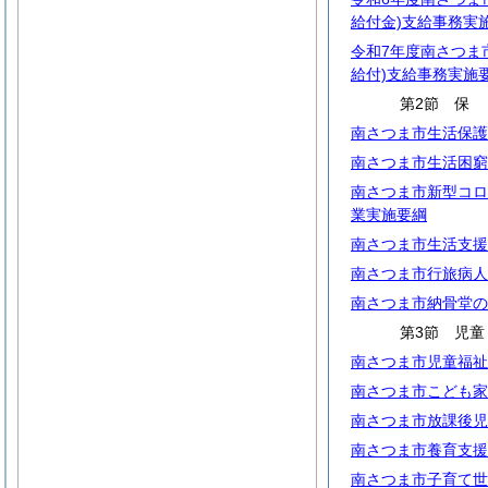
給付金)支給事務実
令和7年度南さつま
給付)支給事務実施
第2節
南さつま市生活保護
南さつま市生活困窮
南さつま市新型コロ
業実施要綱
南さつま市生活支援
南さつま市行旅病人
南さつま市納骨堂の
第3節 児童
南さつま市児童福祉
南さつま市こども家
南さつま市放課後児
南さつま市養育支援
南さつま市子育て世