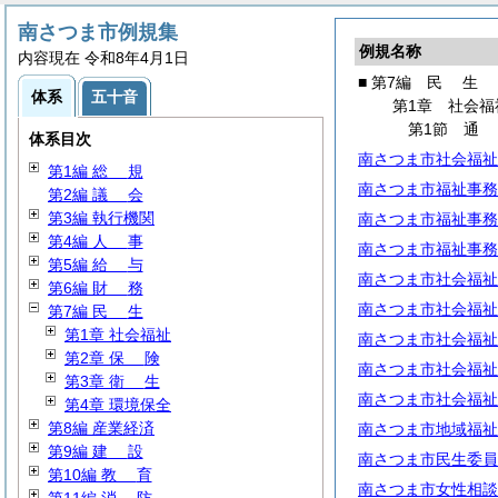
南さつま市例規集
例規名称
内容現在 令和8年4月1日
■ 第7編
民
生
体系
五十音
第1章 社会福
第1節
体系目次
南さつま市社会福祉
第1編
総
規
南さつま市福祉事務
第2編
議
会
第3編 執行機関
南さつま市福祉事務
第4編
人
事
南さつま市福祉事務
第5編
給
与
南さつま市社会福祉
第6編
財
務
南さつま市社会福祉
第7編
民
生
第1章 社会福祉
南さつま市社会福祉
第2章
保
険
南さつま市社会福祉
第3章
衛
生
南さつま市社会福祉
第4章 環境保全
第8編 産業経済
南さつま市地域福祉
第9編
建
設
南さつま市民生委員
第10編
教
育
南さつま市女性相談