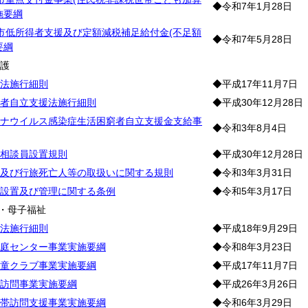
◆令和7年1月28日
施要綱
市低所得者支援及び定額減税補足給付金(不足額
◆令和7年5月28日
要綱
保
護
法施行細則
◆平成17年11月7日
者自立支援法施行細則
◆平成30年12月28日
ナウイルス感染症生活困窮者自立支援金支給事
◆令和3年8月4日
相談員設置規則
◆平成30年12月28日
及び行旅死亡人等の取扱いに関する規則
◆令和3年3月31日
設置及び管理に関する条例
◆令和5年3月17日
・母子福祉
法施行細則
◆平成18年9月29日
庭センター事業実施要綱
◆令和8年3月23日
童クラブ事業実施要綱
◆平成17年11月7日
訪問事業実施要綱
◆平成26年3月26日
帯訪問支援事業実施要綱
◆令和6年3月29日