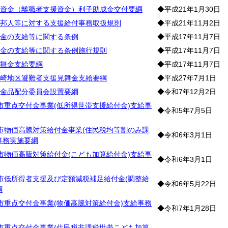
資金（離職者支援資金）利子助成金交付要綱
◆平成21年1月30日
邦人等に対する支援給付事務取扱規則
◆平成21年11月2日
金の支給等に関する条例
◆平成17年11月7日
金の支給等に関する条例施行規則
◆平成17年11月7日
舞金支給要綱
◆平成17年11月7日
崎地区避難者支援見舞金支給要綱
◆平成27年7月1日
金品配分委員会設置要綱
◆令和7年12月2日
市重点交付金事業(低所得世帯支援給付金)支給事
◆令和5年7月5日
市物価高騰対策給付金事業(住民税均等割のみ課
◆令和6年3月1日
事務実施要綱
市物価高騰対策給付金(こども加算給付金)支給事
◆令和6年3月1日
市低所得者支援及び定額減税補足給付金(調整給
◆令和6年5月22日
綱
市重点交付金事業(物価高騰対策給付金)支給事務
◆令和7年1月28日
市重点交付金事業(住民税非課税世帯こども加算