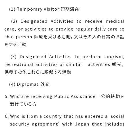
(1) Temporary Visitor
短期滞在
(2) Designated Activities to receive medical
care, or activities to provide regular daily care to
that person
医療を受ける活動，又はその人の日常の世話
をする活動
(3) Designated Activities to perform tourism,
recreational activities or similar
activities
観光，
保養その他これらに類似する活動
(4) Diplomat
外交
Who are receiving Public Assistance
公的扶助を
受けている方
Who is from a country that has entered a 'social
security agreement' with Japan that includes